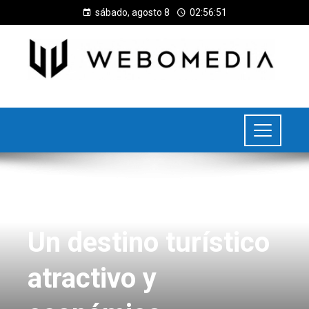
sábado, agosto 8
02:56:52
UNCATEGORIZED
Un destino turístico
atractivo y