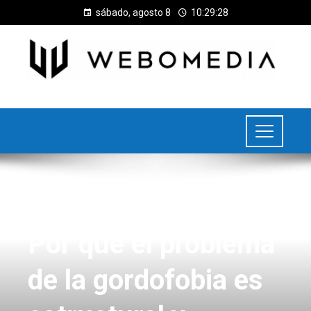
sábado, agosto 8
10:29:28
ÚLTIMAS NOTICIAS
Por qué el problema
de la gordofobia es