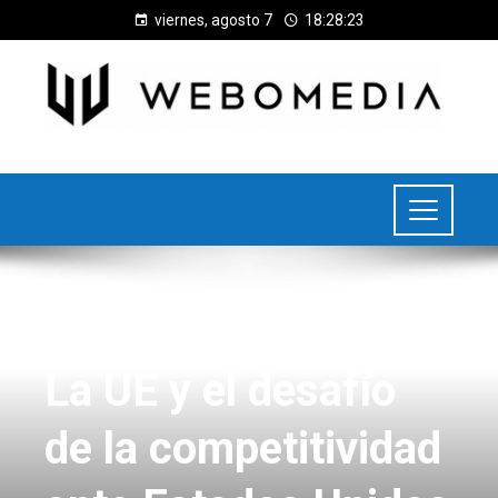
viernes, agosto 7
18:28:24
UNCATEGORIZED
La UE y el desafío
de la competitividad