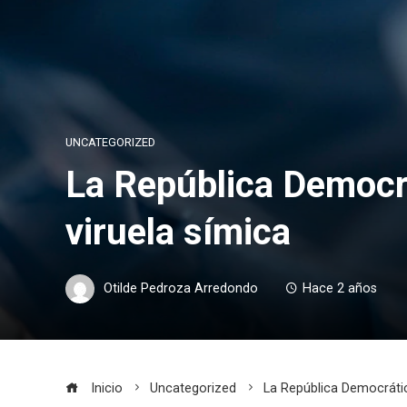
UNCATEGORIZED
La República Democrá
viruela símica
Otilde Pedroza Arredondo
Hace 2 años
Inicio
Uncategorized
La República Democrátic