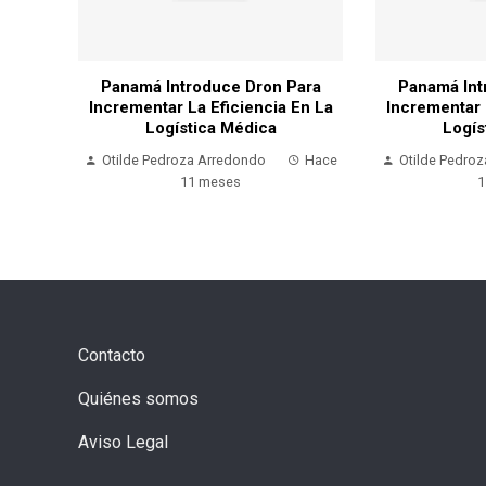
ara
Panamá Introduce Dron Para
Panamá Int
En La
Incrementar La Eficiencia En La
Incrementar 
Logística Médica
Logís
Hace
Otilde Pedroza Arredondo
Hace
Otilde Pedro
11 meses
1
Contacto
Quiénes somos
Aviso Legal