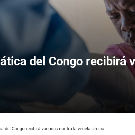
tica del Congo recibirá 
a del Congo recibirá vacunas contra la viruela símica