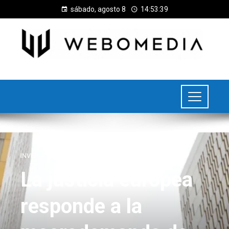
sábado, agosto 8
14:53:39
INVERSIONES Y NEGOCIOS
La justicia europea
responde a la