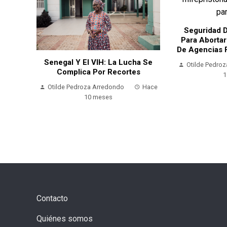
Seguridad D
Para Abortar
e
De Agencias 
En La
Senegal Y El VIH: La Lucha Se
Otilde Pedro
Complica Por Recortes
1
Hace 9
Otilde Pedroza Arredondo
Hace
10 meses
Contacto
Quiénes somos