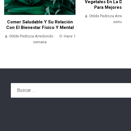
Vegetales En La Dieta Flexitariana
Para Mejores Resultados
Otilde Pedroza Arredondo
Hace 1
able Y Su Relación
semana
tar Físico Y Mental
a Arredondo
Hace 1
semana
Buscar: