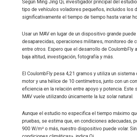
Según Ming Jing Qi, investigador principal del estudi
tipo de vehículos voladores pequeños, incluidos los de 
significativamente el tiempo de tiempo hasta variar h
Usar un MAV en lugar de un dispositivo grande puede r
desaparecidas, operaciones militares, monitoreo de cul
entre otros. Espero que el desarrollo de CoulombFly
baja altitud, investigación, fotografía y más.
El CoulombFly pesa 4,21 gramos y utiliza un sistema 
motor y una hélice de 10 centímetros, junto con un conv
eficiencia en la relación entre apoyo y potencia. Este
MAV vuele utilizando únicamente la luz solar natural.
Aunque el estudio no especifica el tiempo máximo qu
pruebas, se estima que, en condiciones adecuadas, po
900 W/m² o más, nuestro dispositivo puede volar. Sin 
condiciones climáticas», indica Qi.