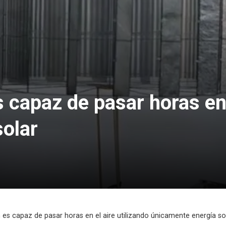
capaz de pasar horas en e
olar
es capaz de pasar horas en el aire utilizando únicamente energía so