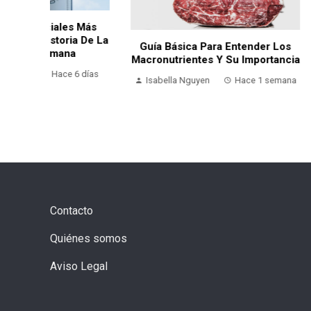
 Más
 De La
Guía Básica Para Entender Los
Comer Salud
Macronutrientes Y Su Importancia
Con El Bienes
 días
Isabella Nguyen
Hace 1 semana
Otilde Pedroz
Contacto
Quiénes somos
Aviso Legal