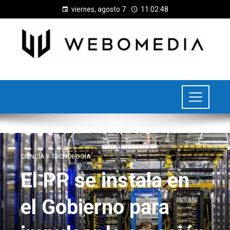
viernes, agosto 7
11:02:48
CIENCIA Y TECNOLOGÍA
El PP se instala en
el Gobierno para