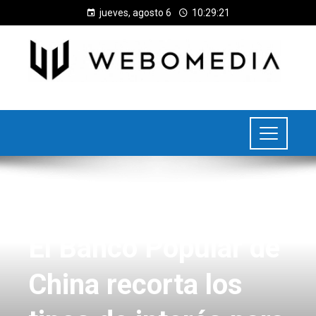
jueves, agosto 6
10:29:21
INVERSIONES Y NEGOCIOS
El Banco Popular de
China recorta los