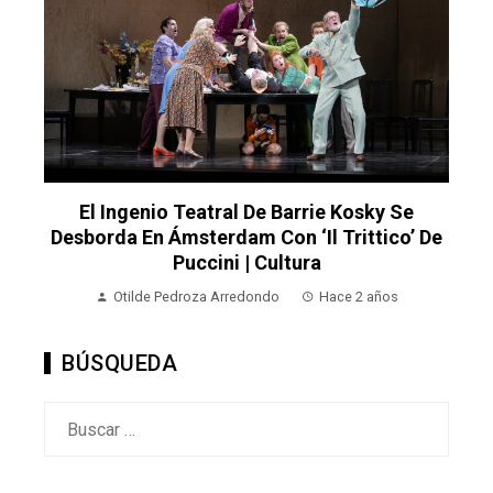
La Policía Nacional Detiene A Un Hombre
Como Sospechoso De La Muerte Violenta
¿
De Una Mujer En Zaragoza | Sociedad
e
Otilde Pedroza Arredondo
Hace 2 años
BÚSQUEDA
Buscar: