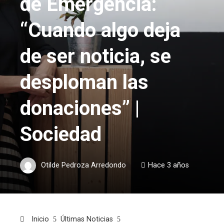
de Emergencia:
“Cuando algo deja
de ser noticia, se
desploman las
donaciones” |
Sociedad
Otilde Pedroza Arredondo
Hace 3 años
Inicio
Últimas Noticias