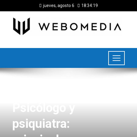
jueves, agosto 6
18:34:19
SALUD
Psicólogo y
psiquiatra: