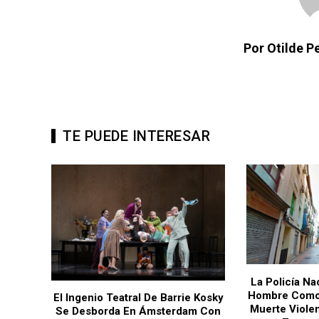
Por Otilde 
TE PUEDE INTERESAR
La Policía Na
Hombre Como
nueva
El Ingenio Teatral De Barrie Kosky
Muerte Viole
 De
Se Desborda En Ámsterdam Con