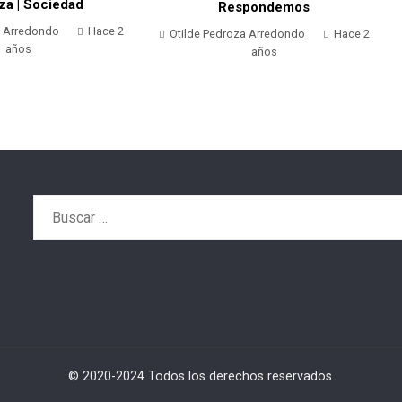
za | Sociedad
Respondemos
a Arredondo
Hace 2
Otilde Pedroza Arredondo
Hace 2
años
años
Buscar:
© 2020-2024 Todos los derechos reservados.