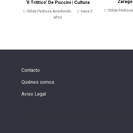
Zarago
dato |
‘Il Trittico’ De Puccini | Cultura
Otilde Pedroz
Otilde Pedroza Arredondo
Hace 2
Hace 2
años
Contacto
Quiénes somos
Aviso Legal