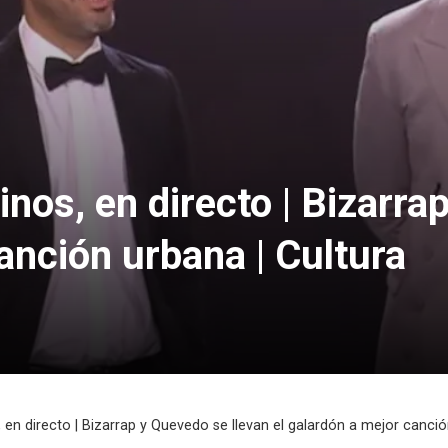
os, en directo | Bizarrap
anción urbana | Cultura
n directo | Bizarrap y Quevedo se llevan el galardón a mejor canció