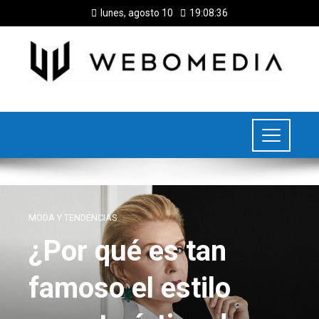
lunes, agosto 10
19:08:37
MODA Y TENDENCIAS
¿Por qué es tan
famoso el estilo