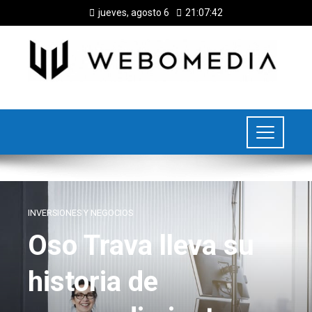
jueves, agosto 6
21:07:42
INVERSIONES Y NEGOCIOS
Oso Trava lleva su
historia de