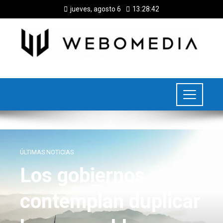
jueves, agosto 6
13:28:43
ÚLTIMAS NOTICIAS
Los gobiernos
contemplan duplicar