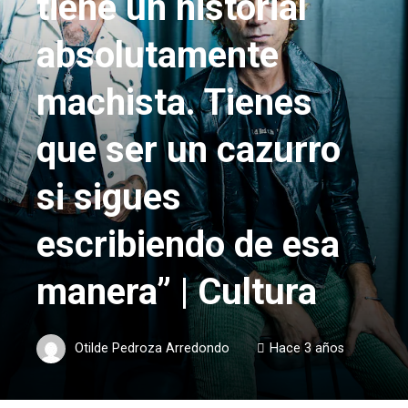
tiene un historial
absolutamente
machista. Tienes
que ser un cazurro
si sigues
escribiendo de esa
manera” | Cultura
Otilde Pedroza Arredondo
Hace 3 años