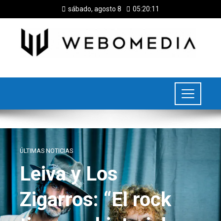
sábado, agosto 8
05:20:12
ÚLTIMAS NOTICIAS
Leiva y Los
Zigarros: “El rock