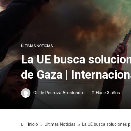
ÚLTIMAS NOTICIAS
La UE busca solucione
de Gaza | Internacion
Otilde Pedroza Arredondo
Hace 3 años
Inicio
Últimas Noticias
La UE busca soluciones par