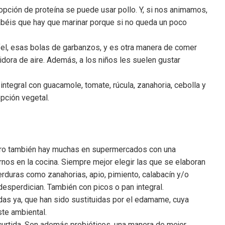
opción de proteína se puede usar pollo. Y, si nos animamos,
abéis que hay que marinar porque si no queda un poco
el, esas bolas de garbanzos, y es otra manera de comer
idora de aire. Además, a los niños les suelen gustar
 integral con guacamole, tomate, rúcula, zanahoria, cebolla y
opción vegetal.
ero también hay muchas en supermercados con una
s en la cocina. Siempre mejor elegir las que se elaboran
rduras como zanahorias, apio, pimiento, calabacín y/o
desperdician. También con picos o pan integral.
das ya, que han sido sustituidas por el edamame, cuya
te ambiental.
ncurtida. Son además probióticos, una manera de mejor