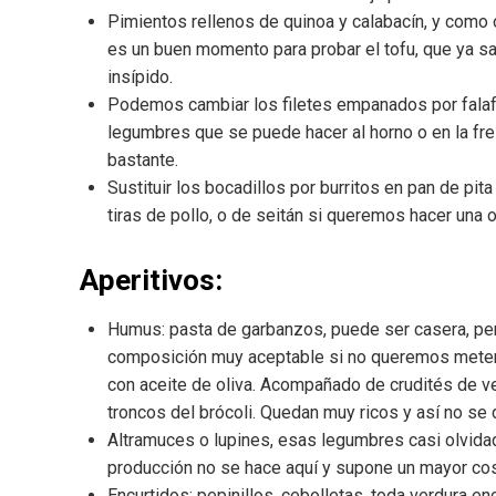
Pimientos rellenos de quinoa y calabacín, y como 
es un buen momento para probar el tofu, que ya s
insípido.
Podemos cambiar los filetes empanados por falaf
legumbres que se puede hacer al horno o en la fre
bastante.
Sustituir los bocadillos por burritos en pan de pita
tiras de pollo, o de seitán si queremos hacer una 
Aperitivos:
Humus: pasta de garbanzos, puede ser casera, p
composición muy aceptable si no queremos meterno
con aceite de oliva. Acompañado de crudités de ve
troncos del brócoli. Quedan muy ricos y así no se 
Altramuces o lupines, esas legumbres casi olvida
producción no se hace aquí y supone un mayor cos
Encurtidos: pepinillos, cebolletas, toda verdura e