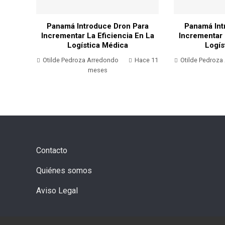
ara
Panamá Introduce Dron Para
Panamá Int
En La
Incrementar La Eficiencia En La
Incrementar 
Logística Médica
Logís
Hace 11
Otilde Pedroza Arredondo
Hace 11
Otilde Pedroza
meses
Contacto
Quiénes somos
Aviso Legal