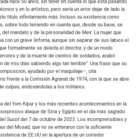
ada hace 50 años, sin tener en cuenta lo que está pasando
nico y en lo artístico, pero sería un error dejar de lado la
este título infinitamente más. Incluso su existencia como
co, sobre todo teniendo en cuenta que, desde su base, se
a, del mandato y de la personalidad de Meir. La mujer que
a con un grave linfoma, aunque sin separar de sus labios el
lo que formalmente se deleita el director, y de un modo
errores y de la muerte de cientos de soldados, acabó
n de mis días sabiendo algo tan terrible”. Una frase que su
composición, ayudado por el maquillaje—, cita
no frente a la Comisión Agranat de 1974, con la que se abre
s de culpas, endosándolas a los militares.
a del Yom Kipur y los más recientes acontecimientos en la
 sorpresivo ataque de Siria y Egipto en el día más sagrado
a del Sucot del 7 de octubre de 2023. Los incomprensibles y
s del Mosad, que no se enteraron con la suficiente
nsistencia de EE UU en la apertura de un corredor