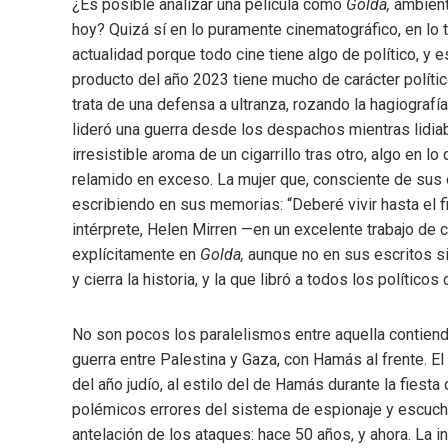
¿Es posible analizar una película como
Golda,
ambient
hoy? Quizá sí en lo puramente cinematográfico, en lo téc
actualidad porque todo cine tiene algo de político, y 
producto del año 2023 tiene mucho de carácter políti
trata de una defensa a ultranza, rozando la hagiografí
lideró una guerra desde los despachos mientras lidiab
irresistible aroma de un cigarrillo tras otro, algo en 
relamido en exceso. La mujer que, consciente de sus 
escribiendo en sus memorias: “Deberé vivir hasta el fi
intérprete, Helen Mirren —en un excelente trabajo de 
explícitamente en
Golda,
aunque no en sus escritos si
y cierra la historia, y la que libró a todos los político
No son pocos los paralelismos entre aquella contiend
guerra entre Palestina y Gaza, con Hamás al frente. El
del año judío, al estilo del de Hamás durante la fiest
polémicos errores del sistema de espionaje y escucha
antelación de los ataques: hace 50 años, y ahora. La i