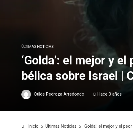
ÚLTIMAS NOTICIAS
‘Golda’: el mejor y e
bélica sobre Israel | 
Otilde Pedroza Arredondo
Hace 3 años
Inicio
Últimas Noticias
‘Golda’: el mejor y el peo