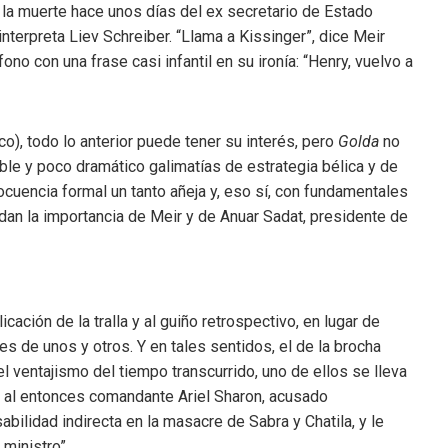
 la muerte hace unos días del ex secretario de Estado
interpreta Liev Schreiber. “Llama a Kissinger”, dice Meir
no con una frase casi infantil en su ironía: “Henry, vuelvo a
ico), todo lo anterior puede tener su interés, pero
Golda
no
ble y poco dramático galimatías de estrategia bélica y de
ocuencia formal un tanto añeja y, eso sí, con fundamentales
dan la importancia de Meir y de Anuar Sadat, presidente de
icación de la tralla y al guiño retrospectivo, en lugar de
es de unos y otros. Y en tales sentidos, el de la brocha
l ventajismo del tiempo transcurrido, uno de ellos se lleva
n al entonces comandante Ariel Sharon, acusado
ilidad indirecta en la masacre de Sabra y Chatila, y le
 ministro”.