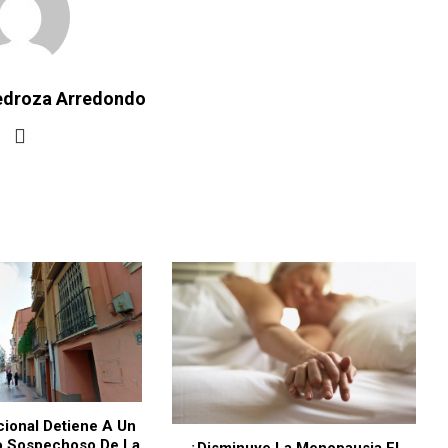
Pedroza Arredondo
cional Detiene A Un
 Sospechoso De La