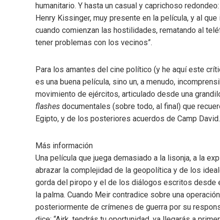
humanitario. Y hasta un casual y caprichoso redondeo:
Henry Kissinger, muy presente en la película, y al que 
cuando comienzan las hostilidades, rematando al teléfo
tener problemas con los vecinos”.
Para los amantes del cine político (y he aquí este crít
es una buena película, sino un, a menudo, incomprensi
movimiento de ejércitos, articulado desde una grandil
flashes
documentales (sobre todo, al final) que recuer
Egipto, y de los posteriores acuerdos de Camp David.
Más información
Una película que juega demasiado a la lisonja, a la expl
abrazar la complejidad de la geopolítica y de los ideal
gorda del piropo y el de los diálogos escritos desde e
la palma. Cuando Meir contradice sobre una operació
posteriormente de crímenes de guerra por su responsab
dice: “Airk, tendrás tu oportunidad, ya llegarás a primer