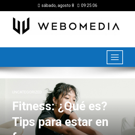
sábado, agosto 8
09:25:07
UNCATEGORIZED
Fitness: ¿Qué es?
Tips para estar en