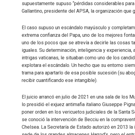
supuestamente supuso “pérdidas considerables para l
Gallantino, presidente del APSA, la organización que 
El caso supuso un escándalo mayúsculo y completame
extrema confianza del Papa, uno de los mejores font
uno de los pocos que se atrevía a decirle las cosas 
iguales. Su determinación, inteligencia y experiencia
intrigas vaticanas, le situaban como uno de los cand
explotara el escándalo. Un hecho que su entorno sie
trama para apartarlo de esa posible sucesión (su abo
recibir cuantificando ese intangible).
El juicio arrancó en julio de 2021 en una sala de los M
lo presidió el exjuez antimafia italiano Giuseppe Pign
poner orden en los vericuetos judiciales de la Santa 
se conoció la intervención de Becciu en la compraven
Chelsea. La Secretaría de Estado autorizó en 2013 la 
sede de los grandes almacenes Harrod’s, pero el entra