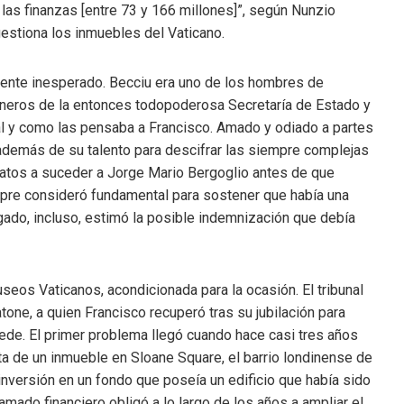
as finanzas [entre 73 y 166 millones]”, según Nunzio
gestiona los inmuebles del Vaticano.
nte inesperado. Becciu era uno de los hombres de
aneros de la entonces todopoderosa Secretaría de Estado y
tal y como las pensaba a Francisco. Amado y odiado a partes
, además de su talento para descifrar las siempre complejas
idatos a suceder a Jorge Mario Bergoglio antes de que
mpre consideró fundamental para sostener que había una
gado, incluso, estimó la posible indemnización que debía
useos Vaticanos, acondicionada para la ocasión. El tribunal
atone, a quien Francisco recuperó tras su jubilación para
Sede. El primer problema llegó cuando hace casi tres años
ta de un inmueble en Sloane Square, el barrio londinense de
inversión en un fondo que poseía un edificio que había sido
mado financiero obligó a lo largo de los años a ampliar el