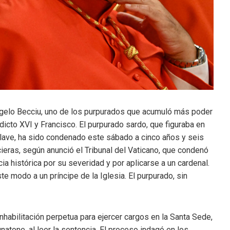
Angelo Becciu, uno de los purpurados que acumuló más poder
dicto XVI y Francisco. El purpurado sardo, que figuraba en
clave, ha sido condenado este sábado a cinco años y seis
ieras, según anunció el Tribunal del Vaticano, que condenó
a histórica por su severidad y por aplicarse a un cardenal.
te modo a un príncipe de la Iglesia. El purpurado, sin
nhabilitación perpetua
para ejercer cargos en la Santa Sede,
atone, al leer la sentencia. El proceso indagó en los