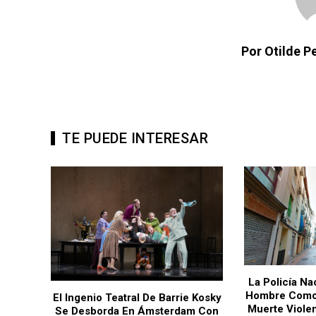
Por Otilde 
TE PUEDE INTERESAR
La Policía Na
Hombre Como
nueva
El Ingenio Teatral De Barrie Kosky
Muerte Viole
 De
Se Desborda En Ámsterdam Con