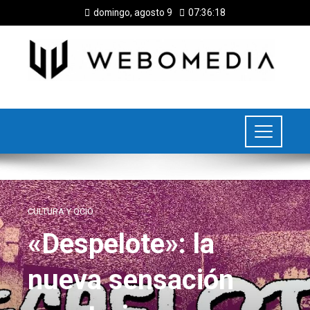
domingo, agosto 9
07:36:19
CULTURA Y OCIO
«Despelote»: la
nueva sensación