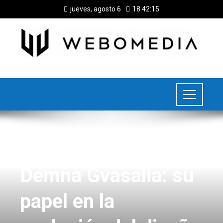
jueves, agosto 6
18:42:15
MODA Y TENDENCIAS
Demna Gvasalia: su
papel en la