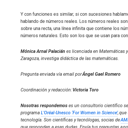
Y con funciones es similar; si con sucesiones hablam
hablando de números reales. Los números reales son 
sobre una recta, una línea infinita que contiene los nú
números naturales. Esto son los que se usan para contar
Mónica Arnal Palacián
es licenciada en Matemáticas y
Zaragoza, investiga didáctica de las matemáticas.
Pregunta enviada vía email por
Ángel Gael Romero
Coordinación y redacción:
Victoria Toro
Nosotras respondemos
es un consultorio científico s
programa
L’Oréal-Unesco ‘For Women in Science’
, que
tecnología. Son científicas y tecnólogas, socias de
AMI
que responden a esas dudas. Envía tus preguntas a
no