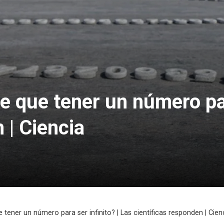
e que tener un número par
 | Ciencia
 tener un número para ser infinito? | Las científicas responden | Cien