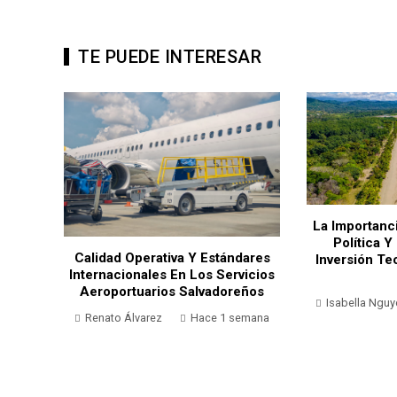
TE PUEDE INTERESAR
dad De
La Importanci
blico
Política Y
Calidad Operativa Y Estándares
Inversión Te
Internacionales En Los Servicios
días
Aeroportuarios Salvadoreños
Isabella Nguy
Renato Álvarez
Hace 1 semana