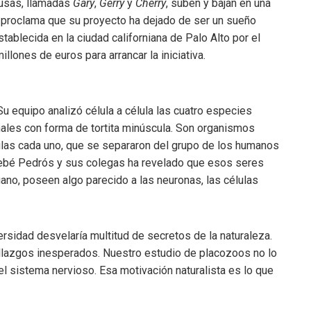
usas, llamadas
Gary
,
Gerry
y
Cherry
, suben y bajan en una
or proclama que su proyecto ha dejado de ser un sueño
establecida en la ciudad californiana de Palo Alto por el
llones de euros para arrancar la iniciativa.
u equipo analizó célula a célula las cuatro especies
ales con forma de tortita minúscula. Son organismos
ulas cada uno, que se separaron del grupo de los humanos
Sebé Pedrós y sus colegas ha revelado que esos seres
gano, poseen algo parecido a las neuronas, las células
ersidad desvelaría multitud de secretos de la naturaleza.
llazgos inesperados. Nuestro estudio de placozoos no lo
el sistema nervioso. Esa motivación naturalista es lo que