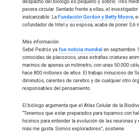
despacho del biólogo es pequeño y sobrio. Tres med
pecera circular. Sentado frente a ellas, el investigad
inalcanzable. La
Fundación Gordon y Betty Moore
, 
cofundador de Intel y su esposa, acaba de poner 3,6 mi
Más información
Sebé Pedrós ya
fue noticia mundial
en septiembre. S
conocidas de placozoos, unas extrañas criaturas anim
marinos de apenas un milímetro, con unas 50.000 cél
hace 800 millones de años. El trabajo minucioso de 
diminutos, carentes de cerebro y de cualquier otro ór
responsables del pensamiento.
El biólogo argumenta que el Atlas Celular de la Biodiv
“Tenemos que estar preparados para toparnos con ha
hicimos para entender la evolución de las neuronas y 
más me gusta. Somos exploradores”, sostiene.