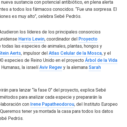
a nueva sustancia con potencial antibiótico, en plena alerta
ntes a todos los fármacos conocidos. “Fue una sorpresa. El
iones es muy alto”, celebra Sebé Pedrós.
Acudieron los líderes de los principales consorcios
ounidense
Harris Lewin
, coordinador del
Proyecto
e todas las especies de animales, plantas, hongos y
Stein Aerts
, impulsor del
Atlas Celular de la Mosca
, y el
000 especies de Reino Unido en el proyecto
Árbol de la Vida
 Humanas, la israelí
Aviv Regev
y la alemana
Sarah
rán para lanzar “la fase 0″ del proyecto, explica Sebé
 métodos para analizar cada especie y prepararán la
olaboración con
Irene Papatheodorou
, del Instituto Europeo
. “Queremos tener ya montada la casa para todos los datos
Sebé Pedrós.